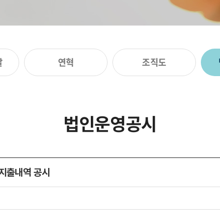
말
연혁
조직도
법인운영공시
/지출내역 공시