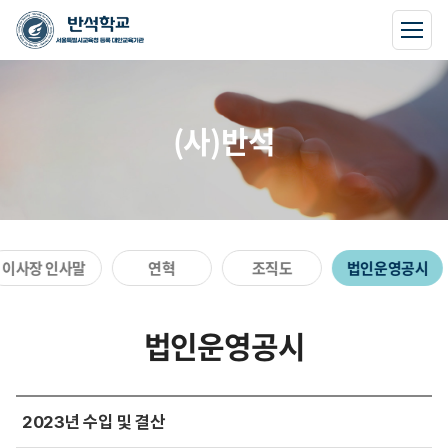
(사)반석
이사장 인사말
연혁
조직도
법인운영공시
법인운영공시
2023년 수입 및 결산