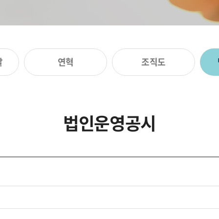
말
연혁
조직도
법인운영공시