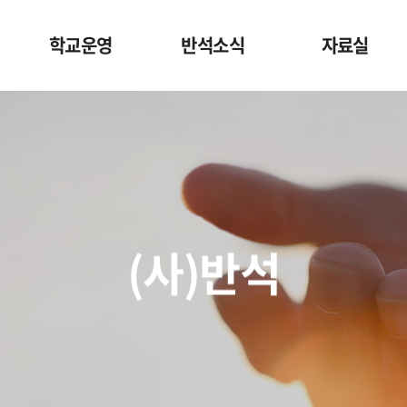
학교운영
반석소식
자료실
(사)반석