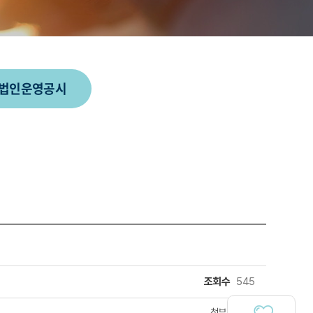
법인운영공시
조회수
545
첨부파일
(
2
)