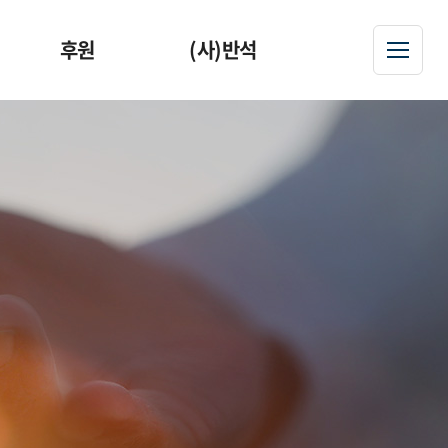
후원
(사)반석