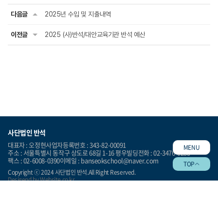
다음글
2025년 수입 및 지출내역
이전글
2025 (사)반석/대안교육기관 반석 예산
사단법인 반석
대표자 : 오정현
사업자등록번호 : 343-82-00091
MENU
주소 : 서울특별시 동작구 상도로 68길 1-16 평우빌딩
전화 : 02-3476-0283
팩스 : 02-6008-0390
이메일 : banseokschool@naver.com
TOP
Copyright ⓒ 2024 사단법인 반석.All Right Reserved.
Desigend by
Website.co.kr
이용약관
개인정보처리방침
이메일무단수집거부