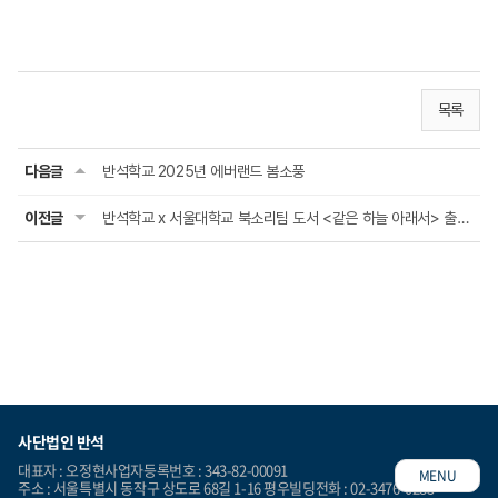
목록
다음글
반석학교 2025년 에버랜드 봄소풍
이전글
반석학교 x 서울대학교 북소리팀 도서 <같은 하늘 아래서> 출간회
사단법인 반석
대표자 : 오정현
사업자등록번호 : 343-82-00091
MENU
주소 : 서울특별시 동작구 상도로 68길 1-16 평우빌딩
전화 : 02-3476-0283